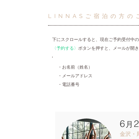
LINNASご宿泊の方の
下にスクロールすると、現在ご予約受付中の
〈予約する〉
ボタンを押すと、メールが開き
・お名前（姓名）
・メールアドレス
・電話番号
6
月
金沢・尾