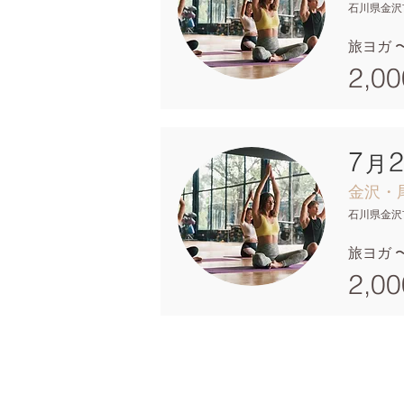
石川県金沢市
旅ヨガ 〜
2,00
7
月
金沢・尾
石川県金沢市
旅ヨガ 〜
2,00