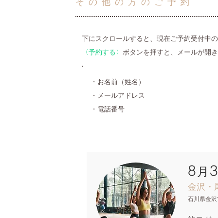
その他の方のご予約
下にスクロールすると、現在ご予約受付中の
〈予約する〉
ボタンを押すと、メールが開き
・お名前（姓名）
・メールアドレス
・電話番号
8
月
金沢・尾
石川県金沢市