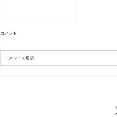
コメント
コメントを追加…
能登半島地震 チャリティーヨ
ガ 1月京都