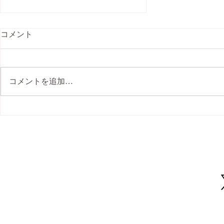
コメント
コメントを追加…
能登半島地震 チャリティーヨ
ガ 1月京都