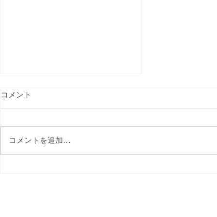
コメント
コメントを追加…
能登半島地震 チャリティーヨ
ガ 1月京都