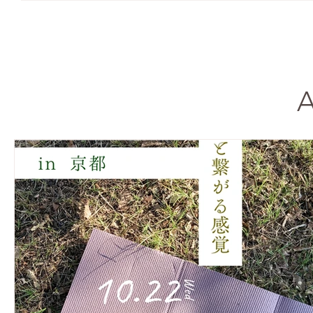
をご持参いただける女性の方のみとなります。 京都・お外ヨガ（60分） 
時 ］ _ 5月27日 水曜 13:30〜 ［ 場所 ］ _ 京都・地下鉄丸太町駅近く（ご予
約の方に場所の詳細をお伝えいたします） ［ 参加費 ］ _ お一人 1,000円 ※上
のボタンをタップした後、お外ヨガをお選びください。 ※女性限定とな
す。 ※対象ではない方からのお申し込みの場合、ご予約をキャンセルさ
ただく可能性がございますので、ご理解ください。 ※
A