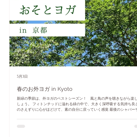
5月3日
春のお外ヨガ in Kyoto
新緑の季節は、外ヨガのベストシーズン！ 風と鳥の声を聴きながら楽
しょう。 フィトンチッドに溢れる緑の中で、大きく深呼吸する気持ち良さ
のさえずりに心がほどけて、素の自分に戻っていく感覚 最後のシャバー
仰向けになった時の空の優しさ むずかしいことは抜きにして誰もが楽し
お外ヨガです。 お外の新鮮な空気をたっぷり味わいながら、初めての方
心できる優しいポーズを楽しみましょう。 集合場所は、京都・地下鉄丸
近く。ご予約いただいた方に詳細をお伝えします。 ご参加条件は、ヨガ